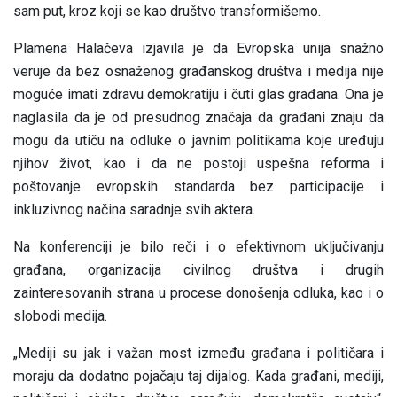
sam put, kroz koji se kao društvo transformišemo.
Plamena Halačeva
izjavila je da Evropska unija snažno
veruje da bez osnaženog građanskog društva i medija nije
moguće imati zdravu demokratiju i čuti glas građana. Ona je
naglasila da je od presudnog značaja da građani znaju da
mogu da utiču na odluke o javnim politikama koje uređuju
njihov život, kao i da ne postoji uspešna reforma i
poštovanje evropskih standarda bez participacije i
inkluzivnog načina saradnje svih aktera.
Na konferenciji je bilo reči i o efektivnom uključivanju
građana, organizacija civilnog društva i drugih
zainteresovanih strana u procese donošenja odluka, kao i o
slobodi medija.
„Mediji su jak i važan most između građana i političara i
moraju da dodatno pojačaju taj dijalog. Kada građani, mediji,