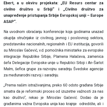
Ebert, a u okviru projekata: „EU Resurs centar za
civilno društvo u Srbiji“ i „Civilno društvo za
unapređenje pristupanja Srbije Evropskoj uniji – Europe
ASAP“.
Na uvodnom obraćanju konferencije koja godinama unazad
okuplja stručnjake iz civilnog, javnog i poslovnog sektora,
predstavnike nacionalnih, regionalnih i EU institucija, govorili
su
Miroslav Gačević, v.d. pomoćnika ministarke za evropske
integracije Republike Srbije, Plamena Halačeva, zamenica
šefa Delegacije Evropske unije u Republici Srbiji i An-Šarlot
Malm, šefica grupe za razvojnu saradnju Švedske agencije
za međunarodni razvoj i saradnju.
„Prema našim istraživanjima, preko 60 odsto građana Srbije
smatra da je reformski proces od izuzetne važnosti za nas
kao društvo“, rekao je
Miroslav Gačević
. Dodao da je
građanima važna Evropska unija kao krajnje odredište, ali i