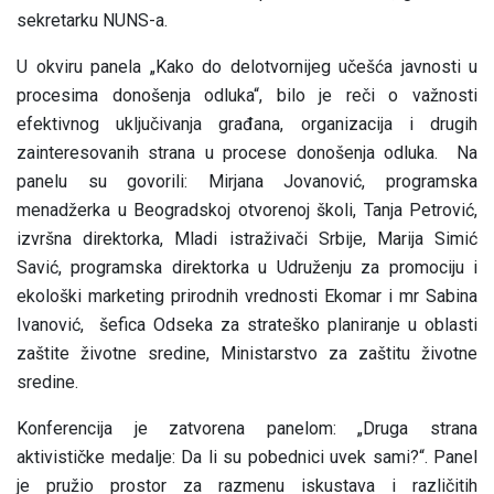
sekretarku NUNS-a.
U okviru panela
„Kako do delotvornijeg učešća javnosti u
procesima donošenja odluka“
, bilo je reči o važnosti
efektivnog uključivanja građana, organizacija i drugih
zainteresovanih strana u procese donošenja odluka. Na
panelu su govorili: Mirjana Jovanović, programska
menadžerka u Beogradskoj otvorenoj školi, Tanja Petrović,
izvršna direktorka, Mladi istraživači Srbije, Marija Simić
Savić, programska direktorka u Udruženju za promociju i
ekološki marketing prirodnih vrednosti Ekomar i mr Sabina
Ivanović, šefica Odseka za strateško planiranje u oblasti
zaštite životne sredine, Ministarstvo za zaštitu životne
sredine.
Konferencija je zatvorena panelom:
„Druga strana
aktivističke medalje: Da li su pobednici uvek sami?“
. Panel
je pružio prostor za razmenu iskustava i različitih