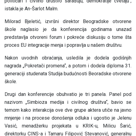
političari i civilno društvo sarađuju, demokratije cvetaju“,
istakla je
An-Šarlot Malm
.
Milorad Bjeletić, izvršni direktor Beogradske otvorene
škole
naglasio je da konferencija godinama unazad
predstavlja otvoreni forum i pokreće diskusiju o tome šta
proces EU integracije menja i popravlja u našem društvu.
Nakon uvodnih obraćanja, usledila je
dodela godišnjih
nagrada „Pokretači promena“
, a potom i
dodela diploma 31.
generaciji studenata Studija budućnosti Beoradske otvorene
škole
.
Drugi dan konferencije obuhvatio je tri panela. Panel pod
nazivom
„Simbioza medija i civilnog društva“
, bavio se
temom kako interakcija ove dve grupe aktera utiče na javno
mnjenje i na procese donošenja odluka i ugostio je Jelenu
Vasić, menadžerku projekata u KRIK-u, Milicu Šarić,
direktorku CINS-a i Tamaru Filipović Stevanović, generalnu