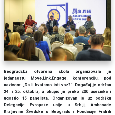
Beogradska otvorena škola organizovala je
jedanaestu Move.Link.Engage. konferenciju, pod
nazivom: „Da li hvatamo isti voz?“. Događaj je održan
24. i 25. oktobra, a okupio je preko 200 učesnika i
ugostio 15 panelista. Organizovan je uz podršku
Delegacije Evropske unije u Srbiji, Ambasade
Kraljevine Švedske u Beogradu i Fondacije Fridrih